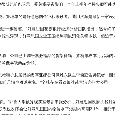
泰兰蒂斯此前也暗示，受关税要素影响，本年上半年净损失额可能达
关税计策埋单的是好意思国企业和破钞者。通用汽车是最新一家表
能进一步萎缩。”好意思国花旗银行经济分析团队指出，迄今终
申报也浮现，好意思国企业正压缩利润以消化关税本钱，但迫于
影响，公司已上调平素必需品的货架价钱，并劝诫称本月启动的
品等低本钱商品价钱。
思妆和护肤居品的奥塞亚娜公司风雅东谈主李简延告诉记者，因
加价只怕也难以幸免。“全球齐在看欧莱雅或宝洁这些大公司，
税负。”耶鲁大学预算现实室最新申报分析，好意思国政府关税计
系税次序会让好意思国国内物价水平短期内高潮2.1%，相配于