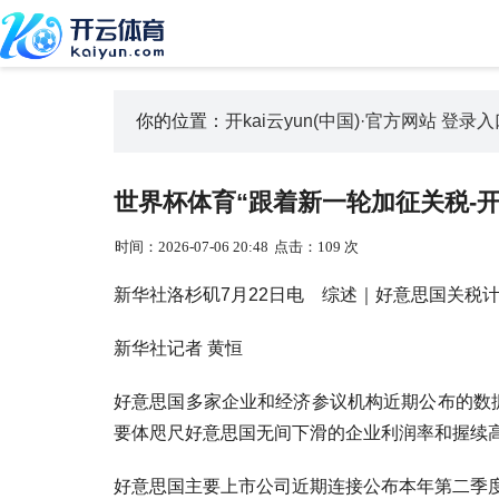
你的位置：
开kai云yun(中国)·官方网站 登录
世界杯体育“跟着新一轮加征关税-开ka
时间：2026-07-06 20:48
点击：109 次
新华社洛杉矶7月22日电 综述｜好意思国关税计
新华社记者 黄恒
好意思国多家企业和经济参议机构近期公布的数
要体咫尺好意思国无间下滑的企业利润率和握续高
好意思国主要上市公司近期连接公布本年第二季度