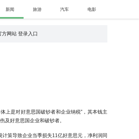
新闻
旅游
汽车
电影
·官方网站 登录入口
体上是对好意思国破钞者和企业纳税”，其本钱主
同伤及好意思国企业和破钞者。
税计策导致企业当季损失11亿好意思元，净利润同