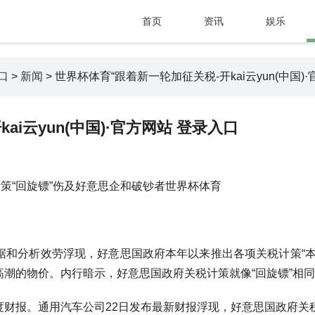
首页
资讯
娱乐
入口
>
新闻
> 世界杯体育“跟着新一轮加征关税-开kai云yun(中国)
i云yun(中国)·官方网站 登录入口
策“回旋镖”伤及好意思企和破钞者世界杯体育
据和分析效劳浮现，好意思国政府本年以来推出各项关税计策“本
潮的物价。内行暗示，好意思国政府关税计策就像“回旋镖”相
财报。通用汽车公司22日发布最新财报浮现，好意思国政府关