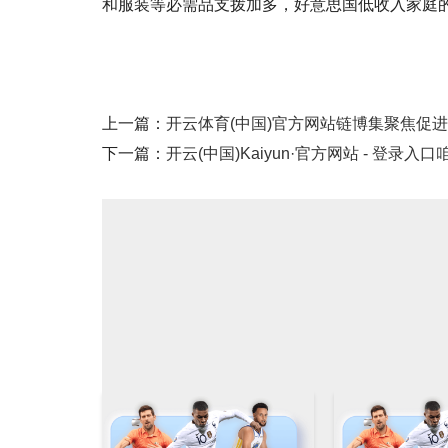
和服装等必需品支拨加多，好意思国低收入家庭
上一篇：
开云体育(中国)官方网站链博集聚焦促进产
下一篇：
开云(中国)Kaiyun·官方网站 - 登录