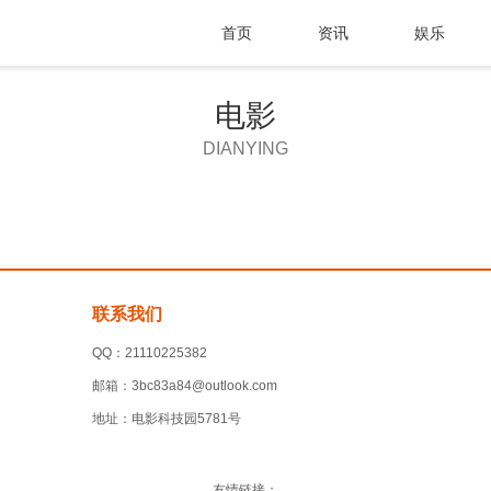
首页
资讯
娱乐
电影
DIANYING
联系我们
QQ：21110225382
邮箱：3bc83a84@outlook.com
地址：电影科技园5781号
友情链接：