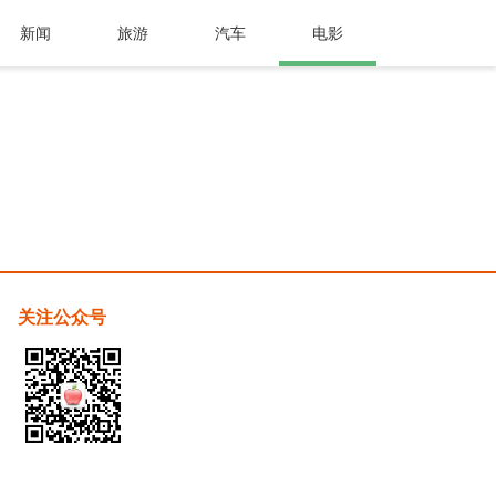
新闻
旅游
汽车
电影
关注公众号