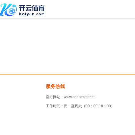
服务热线
官方网站：www.cnhotmelt.net
工作时间：周一至周六（09：00-18：00）