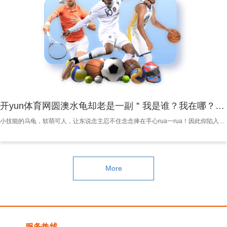
开yun体育网圆澳水龟却老是一副＂我是谁？我在哪？＂的懵圈神采-开kai云yun(中国)·官方网站 登录入口
小技能的乌龟，软萌可人，让东说念主忍不住念念捧在手心rua一rua！因此你陷入龟坑。但你知说念吗？这些萌龟长大后可能画风突变，有的霸气侧漏，有的径直"长残"……今天就来盘货7种小技能萌到爆的龟，望望哪仅仅你的心头好？（温馨辅导：萌度仅限童年，成年版请自行脑补！） 1、池沼侧颈龟——自带"蝙蝠侠面罩"的呆萌杀手。 小技能的池沼侧颈龟，脸上仿佛戴了一副蝙蝠侠同款面罩，配上那双圆溜溜的无辜大眼睛，直勾勾盯着你时，险些萌化东说念主心！但是，长大后……画风逐渐枭雄，面罩变战甲，萌态全无！ 2、 焦糖巴西
More
服务热线