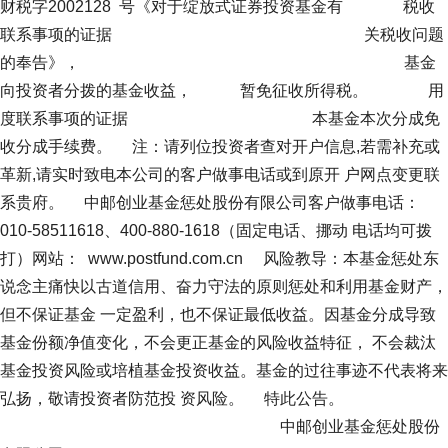
财税字2002128 号《对于绽放式证券投资基金有 税收
联系事项的证据 关税收问题
的奉告》， 基金
向投资者分拨的基金收益， 暂免征收所得税。 用
度联系事项的证据 本基金本次分成免
收分成手续费。 注：请列位投资者查对开户信息,若需补充或
革新,请实时致电本公司的客户做事电话或到原开 户网点变更联
系贵府。 中邮创业基金惩处股份有限公司客户做事电话：
010-58511618、400-880-1618（固定电话、挪动 电话均可拨
打）网站： www.postfund.com.cn 风险教导：本基金惩处东
说念主痛快以古道信用、奋力守法的原则惩处和利用基金财产，
但不保证基金 一定盈利，也不保证最低收益。因基金分成导致
基金份额净值变化，不会更正基金的风险收益特征， 不会裁汰
基金投资风险或培植基金投资收益。基金的过往事迹不代表将来
弘扬，敬请投资者防范投 资风险。 特此公告。
中邮创业基金惩处股份